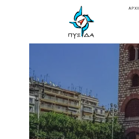
ΠΥΞΙΔΑ
ΑΡΧ
–
Ινστιτούτ
Γεωπολιτ
Εθνικής
Συγκρότη
&
Ανάπτυξη
(Ι.Γ.Ε.ΣΥ.Α