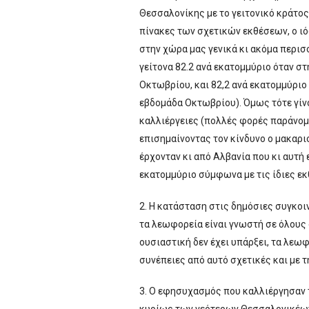
Θεσσαλονίκης με το γειτονικό κράτο
πίνακες των σχετικών εκθέσεων, ο ιό
στην χώρα μας γενικά κι ακόμα περισσ
γείτονα 82.2 ανά εκατομμύριο όταν σ
Οκτωβρίου, και 82,2 ανά εκατομμύριο
εβδομάδα Οκτωβρίου). Όμως τότε γίνον
καλλιέργειες (πολλές φορές παράνομ
επισημαίνοντας τον κίνδυνο ο μακαρι
έρχονταν κι από Αλβανία που κι αυτή
εκατομμύριο σύμφωνα με τις ίδιες εκ
2. Η κατάσταση στις δημόσιες συγκοι
τα λεωφορεία είναι γνωστή σε όλους 
ουσιαστική δεν έχει υπάρξει, τα λεω
συνέπειες από αυτό σχετικές και με 
3. Ο εφησυχασμός που καλλιέργησαν