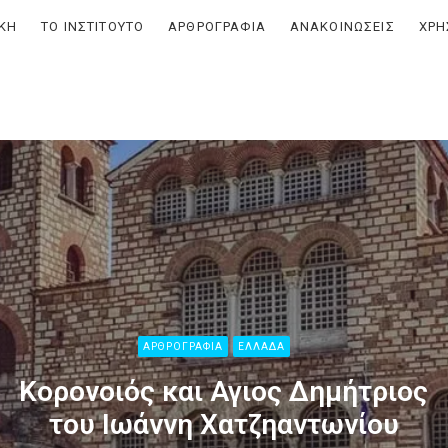
ΙΚΗ
ΤΟ ΙΝΣΤΙΤΟΥΤΟ
ΑΡΘΡΟΓΡΑΦΙΑ
ΑΝΑΚΟΙΝΩΣΕΙΣ
ΧΡΗ
ο
ικής,
σης
ς
.)
ΑΡΘΡΟΓΡΑΦΙΑ
ΕΛΛΑΔΑ
Κορονοιός και Αγιος Δημήτριος
του Ιωάννη Χατζηαντωνίου