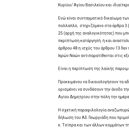
Κυρίου/ Αγίου Βασιλείου και ιδιαίτε
Ενώ είναι συνταγματικό δικαίωμα των
πολλαπλό, στηριζόμενο στα άρθρα 3 (
25 (αρχή της αναλογικότητας) που μπ
περίπτωση κατάργησή ή και αναστολή
άρθρου 48 η ισχύς του άρθρου 13 δεν
Ιερών Ναών αντιπαρατίθενται στις εξα
Είναι η περίπτωση της λαϊκής παροιμ
Προκειμένου να δικαιολογήσουν τα αδ
ορισμένοι να συνδέσουν την άνοδο τη
Αγίου Δημητρίου στην πόλη την ημέρα
Η σχετική παραφιλολογία αναζωπυρώθ
δήλωση του Αδ. Γεωργιάδη που πριμο
κ. Tσίπρα και των άλλων κομμάτων τ