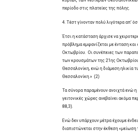
κυρίως των νεότερων Θεσσαλονικέων
περίοδο στις πλατείες της πόλης.
4. Τέστ γίνονταν πολύ λιγότερα απ’ ό
Έτσι η κατάσταση άρχισε να χειροτερ
πρόβλημα εμφανίζεται με ένταση και 
Οκτωβρίου. Οι συνέπειες των παραπά
των κρουσμάτων της 21ης Οκτωβρίου,
Θεσσαλονίκη, ενώ η διάμεση ηλικία τω
Θεσσαλονίκη.» (2)
Τα σύνορα παραμένουν ανοιχτά ενώ η 
γειτονικές χώρες ανεβαίνει ακόμα πε
88,3).
Ενώ δεν υπάρχουν μέτρα έχουμε ένδε
διαπιστώνεται στην έκθεση «μείωση 