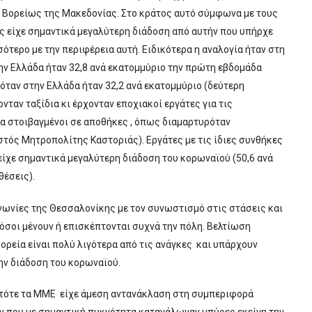
ς Βορείως της Μακεδονίας. Στο κράτος αυτό σύμφωνα με τους
ς είχε σημαντικά μεγαλύτερη διάδοση από αυτήν που υπήρχε
ότερο με την περιφέρεια αυτή. Ειδικότερα η αναλογία ήταν στη
την Ελλάδα ήταν 32,8 ανά εκατομμύριο την πρώτη εβδομάδα
 όταν στην Ελλάδα ήταν 32,2 ανά εκατομμύριο (δεύτερη
ταν ταξίδια κι έρχονταν εποχιακοί εργάτες για τις
α στοιβαγμένοι σε αποθήκες , όπως διαμαρτυρόταν
στός Μητροπολίτης Καστοριάς). Εργάτες με τις ίδιες συνθήκες
 είχε σημαντικά μεγαλύτερη διάδοση του κορωναϊού (50,6 ανά
θέσεις).
νωνίες της Θεσσαλονίκης με τον συνωστισμό στις στάσεις και
όσοι μένουν ή επισκέπτονται συχνά την πόλη. Βελτίωση
φορεία είναι πολύ λιγότερα από τις ανάγκες και υπάρχουν
την διάδοση του κορωναϊού.
 τότε τα ΜΜΕ είχε άμεση αντανάκλαση στη συμπεριφορά