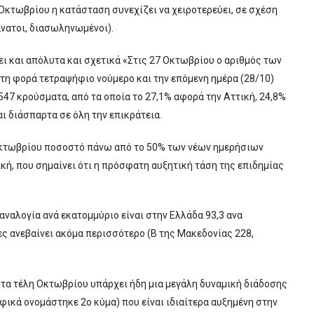
Οκτωβρίου η κατάσταση συνεχίζει να χειροτερεύει, σε σχέση
άνατοι, διασωληνωμένοι).
ι και απόλυτα και σχετικά «Στις 27 Οκτωβρίου ο αριθμός των
η φορά τετραψήφιο νούμερο και την επόμενη ημέρα (28/10)
547 κρούσματα, από τα οποία το 27,1% αφορά την Αττική, 24,8%
ι διάσπαρτα σε όλη την επικράτεια.
Οκτωβρίου ποσοστό πάνω από το 50% των νέων ημερήσιων
ή, που σημαίνει ότι η πρόσφατη αυξητική τάση της επιδημίας
αναλογία ανά εκατομμύριο είναι στην Ελλάδα 93,3 ανα
ες ανεβαίνει ακόμα περισσότερο (Β της Μακεδονίας 228,
στα τέλη Οκτωβρίου υπάρχει ήδη μια μεγάλη δυναμική διάδοσης
ικά ονομάστηκε 2ο κύμα) που είναι ιδιαίτερα αυξημένη στην