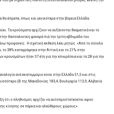
 που με σημαντική πυκνότητα κατανάλωναν μπύρες εκείνη την
σα θα έπρεπε, όπως και γενικότερα στην βόρεια Ελλάδα.
εύει. Τα κρούσματα αρχίζουν να αυξάνονται θεαματικά και το
στην Θεσσαλονίκη φανερά πιά την τρίτη εβδομάδα του
νω προφανείς : Η σχετική έκθεση λέει ρητώς «Από το σύνολο
 το 38% καταγράφηκε στην Αττική και το 21% στην
ν κρουσμάτων ήταν 37 έτη για την επικράτεια και τα 28 για την
αναλογία ανά εκατομμύριο είναι στην Ελλάδα 51,5 και στις
ρισσότερο (Β της Μακεδονίας 183,4, Βουλγαρία 113,9, Αλβανία
ιξη ότι ο πληθυσμός αρχίζει να αυτοπροστατεύεται αφού
της κίνησης σε πάρκα και ελεύθερους χώρους».