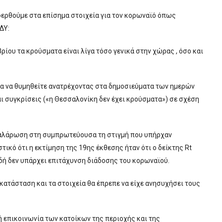
φερθούμε στα επίσημα στοιχεία για τον κορωναϊό όπως
ΔΥ:
ίου τα κρούσματα είναι λίγα τόσο γενικά στην χώρας , όσο και
α να θυμηθείτε ανατρέχοντας στα δημοσιεύματα των ημερών
ι συγκρίσεις («η Θεσσαλονίκη δεν έχει κρούσματα») σε σχέση
αλάρωση στη συμπρωτεύουσα τη στιγμή που υπήρχαν
στικό ότι η εκτίμηση της 19ης έκθεσης ήταν ότι ο δείκτης Rt
αδή δεν υπάρχει επιτάχυνση διάδοσης του κορωναϊού.
κατάσταση και τα στοιχεία θα έπρεπε να είχε ανησυχήσει τους
κή επικοινωνία των κατοίκων της περιοχής και της