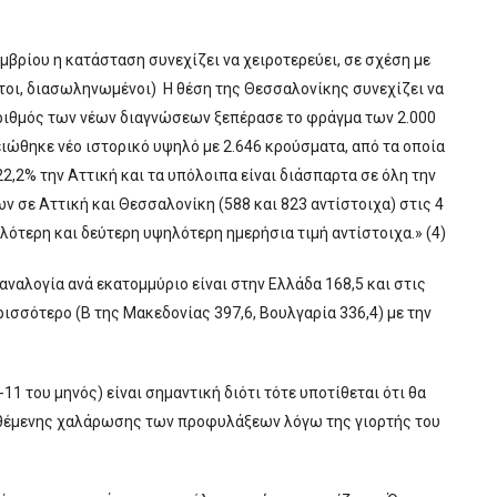
βρίου η κατάσταση συνεχίζει να χειροτερεύει, σε σχέση με
τοι, διασωληνωμένοι) Η θέση της Θεσσαλονίκης συνεχίζει να
αριθμός των νέων διαγνώσεων ξεπέρασε το φράγμα των 2.000
ιώθηκε νέο ιστορικό υψηλό με 2.646 κρούσματα, από τα οποία
2,2% την Αττική και τα υπόλοιπα είναι διάσπαρτα σε όλη την
ν σε Αττική και Θεσσαλονίκη (588 και 823 αντίστοιχα) στις 4
λότερη και δεύτερη υψηλότερη ημερήσια τιμή αντίστοιχα.» (4)
αναλογία ανά εκατομμύριο είναι στην Ελλάδα 168,5 και στις
ισσότερο (Β της Μακεδονίας 397,6, Βουλγαρία 336,4) με την
11 του μηνός) είναι σημαντική διότι τότε υποτίθεται ότι θα
θέμενης χαλάρωσης των προφυλάξεων λόγω της γιορτής του