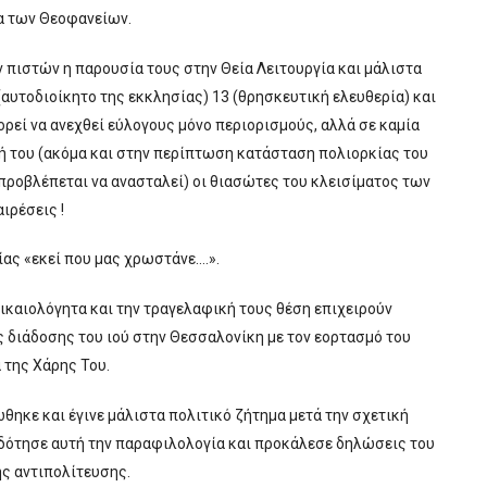
ρα των Θεοφανείων.
 πιστών η παρουσία τους στην Θεία Λειτουργία και μάλιστα
αυτοδιοίκητο της εκκλησίας) 13 (θρησκευτική ελευθερία) και
ορεί να ανεχθεί εύλογους μόνο περιορισμούς, αλλά σε καμία
 του (ακόμα και στην περίπτωση κατάσταση πολιορκίας του
 προβλέπεται να ανασταλεί) οι θιασώτες του κλεισίματος των
ιρέσεις !
ίας «εκεί που μας χρωστάνε….».
ικαιολόγητα και την τραγελαφική τους θέση επιχειρούν
ς διάδοσης του ιού στην Θεσσαλονίκη με τον εορτασμό του
 της Χάρης Του.
ηκε και έγινε μάλιστα πολιτικό ζήτημα μετά την σχετική
δότησε αυτή την παραφιλολογία και προκάλεσε δηλώσεις του
ης αντιπολίτευσης.