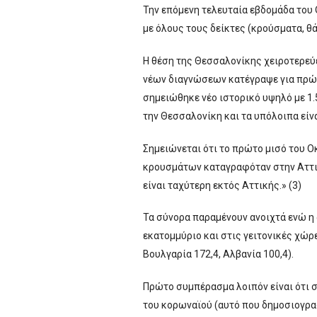
Την επόμενη τελευταία εβδομάδα του 
με όλους τους δείκτες (κρούσματα, θ
Η θέση της Θεσσαλονίκης χειροτερεύε
νέων διαγνώσεων κατέγραψε για πρώτ
σημειώθηκε νέο ιστορικό υψηλό με 1.
την Θεσσαλονίκη και τα υπόλοιπα είνα
Σημειώνεται ότι το πρώτο μισό του 
κρουσμάτων καταγραφόταν στην Αττικ
είναι ταχύτερη εκτός Αττικής.» (3)
Τα σύνορα παραμένουν ανοιχτά ενώ η 
εκατομμύριο και στις γειτονικές χώρ
Βουλγαρία 172,4, Αλβανία 100,4).
Πρώτο συμπέρασμα λοιπόν είναι ότι 
του κορωναϊού (αυτό που δημοσιογραφ