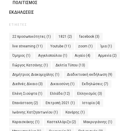
ΠΟΛΙΤΙΣΜΟΣ
ΕΚΔΗΛΏΣΕΙΣ
ΕΤΙΚΈΤΕΣ
22 προσωπικότητες
(1)
1821
(2)
facebook
(3)
live streaming
(11)
Youtube
(11)
zoom
(1)
Ίμια
(1)
Όμηρος
(1)
Αγγελοπούλου
(1)
Αιγαίο
(4)
Αρμενία
(2)
Γιώργος Κατσάνης
(1)
Δελτία Τύπου
(13)
Δημήτριος Διακομιχάλης
(1)
Διαδικτυακή εκδήλωση
(9)
Διεθνές Δίκαιο
(3)
Δικαιοσύνη
(1)
Εκδηλώσεις
(7)
Ελένη Σιούφτα
(1)
Ελλάδα
(12)
Ελληνισμός
(3)
Επανάσταση
(2)
Επιτροπή 2021
(1)
Ιστορία
(4)
Ιωάννης Χατζηαντωνίου
(1)
Κανάρης
(1)
Καραισκάκης
(1)
Καστελλόριζο
(2)
Μακρυγιάννης
(1)