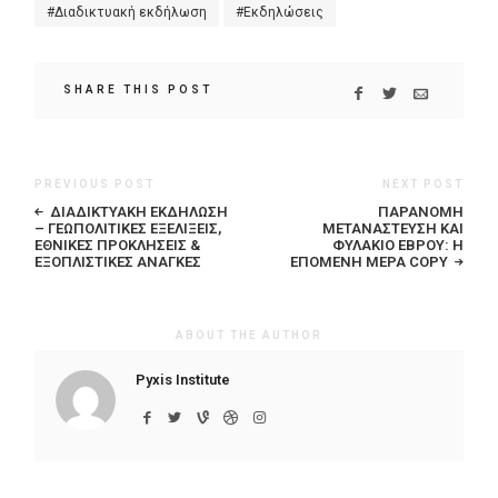
Διαδικτυακή εκδήλωση
Εκδηλώσεις
SHARE THIS POST
PREVIOUS POST
NEXT POST
ΔΙΑΔΙΚΤΥΑΚΗ ΕΚΔΗΛΩΣΗ
ΠΑΡΆΝΟΜΗ
– ΓΕΩΠΟΛΙΤΙΚΈΣ ΕΞΕΛΊΞΕΙΣ,
ΜΕΤΑΝΆΣΤΕΥΣΗ ΚΑΙ
ΕΘΝΙΚΈΣ ΠΡΟΚΛΉΣΕΙΣ &
ΦΥΛΆΚΙΟ ΈΒΡΟΥ: Η
ΕΞΟΠΛΙΣΤΙΚΈΣ ΑΝΆΓΚΕΣ
ΕΠΌΜΕΝΗ ΜΈΡΑ COPY
ABOUT THE AUTHOR
Pyxis Institute