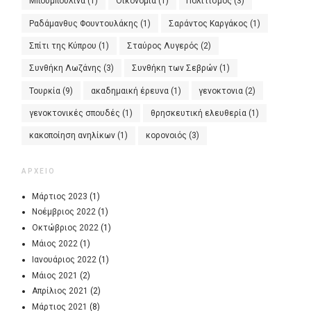
Μπουμπουλίνα
(1)
Οικονομία
(1)
Πολιτισμός
(3)
Ραδάμανθυς Φουντουλάκης
(1)
Σαράντος Καργάκος
(1)
Σπίτι της Κύπρου
(1)
Σταύρος Λυγερός
(2)
Συνθήκη Λωζάνης
(3)
Συνθήκη των Σεβρών
(1)
Τουρκία
(9)
ακαδημαική έρευνα
(1)
γενοκτονια
(2)
γενοκτονικές σπουδές
(1)
θρησκευτική ελευθερία
(1)
κακοποίηση ανηλίκων
(1)
κορονοιός
(3)
ΑΡΧΕΙΟ
Μάρτιος 2023
(1)
Νοέμβριος 2022
(1)
Οκτώβριος 2022
(1)
Μάιος 2022
(1)
Ιανουάριος 2022
(1)
Μάιος 2021
(2)
Απρίλιος 2021
(2)
Μάρτιος 2021
(8)