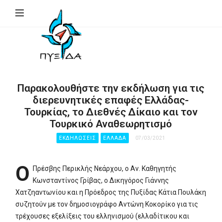
ΠΥΞΙΔΑ
–
Ινστιτούτο
Γεωπολιτικής,
Εθνικής
Παρακολουθήστε την εκδήλωση για τις
Συγκρότησης
διερευνητικές επαφές Ελλάδας-
&
Τουρκίας, το Διεθνές Δίκαιο και τον
Ανάπτυξης
Τουρκικό Αναθεωρητισμό
(Ι.Γ.Ε.ΣΥ.Α.)
ΕΚΔΗΛΏΣΕΙΣ
ΕΛΛΑΔΑ
07/03/2021
Ο
Πρέσβης Περικλής Νεάρχου, o Αν. Καθηγητής
Κωνσταντίνος Γρίβας, ο Δικηγόρος Γιάννης
Χατζηαντωνίου και η Πρόεδρος της Πυξίδας Κάτια Πουλάκη
συζητούν με τον δημοσιογράφο Αντώνη Κοκορίκο για τις
τρέχουσες εξελίξεις του ελληνισμού (ελλαδίτικου και