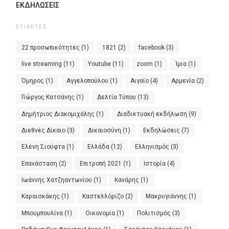
ΕΚΔΗΛΏΣΕΙΣ
ΕΤΙΚΈΤΕΣ
22 προσωπικότητες
(1)
1821
(2)
facebook
(3)
live streaming
(11)
Youtube
(11)
zoom
(1)
Ίμια
(1)
Όμηρος
(1)
Αγγελοπούλου
(1)
Αιγαίο
(4)
Αρμενία
(2)
Γιώργος Κατσάνης
(1)
Δελτία Τύπου
(13)
Δημήτριος Διακομιχάλης
(1)
Διαδικτυακή εκδήλωση
(9)
Διεθνές Δίκαιο
(3)
Δικαιοσύνη
(1)
Εκδηλώσεις
(7)
Ελένη Σιούφτα
(1)
Ελλάδα
(12)
Ελληνισμός
(3)
Επανάσταση
(2)
Επιτροπή 2021
(1)
Ιστορία
(4)
Ιωάννης Χατζηαντωνίου
(1)
Κανάρης
(1)
Καραισκάκης
(1)
Καστελλόριζο
(2)
Μακρυγιάννης
(1)
Μπουμπουλίνα
(1)
Οικονομία
(1)
Πολιτισμός
(3)