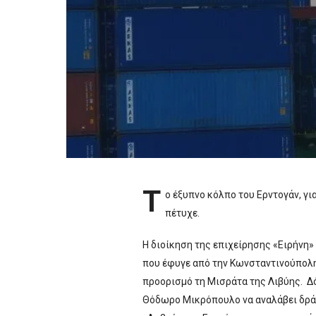
Τ
ο έξυπνο κόλπο του Ερντογάν, γι
πέτυχε.
Η διοίκηση της επιχείρησης «Ειρήνη»
που έφυγε από την Κωνσταντινούπολη
προορισμό τη Μισράτα της Λιβύης. Δό
Θόδωρο Μικρόπουλο να αναλάβει δράσ