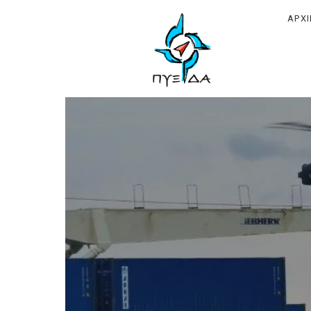
ΠΥΞΙΔΑ
ΑΡΧ
–
Ινστιτούτ
Γεωπολιτ
Εθνικής
Συγκρότη
&
Ανάπτυξη
(Ι.Γ.Ε.ΣΥ.Α