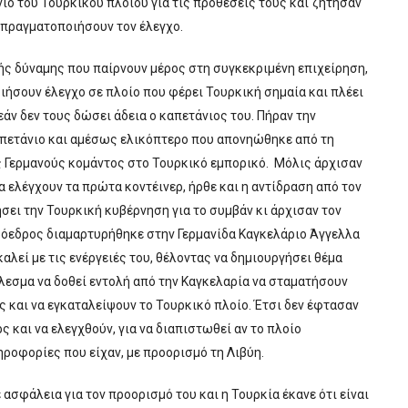
ο του Τουρκικού πλοίου για τις προθέσεις τους και ζήτησαν
α πραγματοποιήσουν τον έλεγχο.
κής δύναμης που παίρνουν μέρος στη συγκεκριμένη επιχείρηση,
ιήσουν έλεγχο σε πλοίο που φέρει Τουρκική σημαία και πλέει
άν δεν τους δώσει άδεια ο καπετάνιος του. Πήραν την
απετάνιο και αμέσως ελικόπτερο που απονηώθηκε από τη
 Γερμανούς κομάντος στο Τουρκικό εμπορικό. Μόλις άρχισαν
α ελέγχουν τα πρώτα κοντέινερ, ήρθε και η αντίδραση από τον
σει την Τουρκική κυβέρνηση για το συμβάν κι άρχισαν τον
ρόεδρος διαμαρτυρήθηκε στην Γερμανίδα Καγκελάριο Άγγελλα
αλεί με τις ενέργειές του, θέλοντας να δημιουργήσει θέμα
λεσμα να δοθεί εντολή από την Καγκελαρία να σταματήσουν
ς και να εγκαταλείψουν το Τουρκικό πλοίο. Έτσι δεν έφτασαν
ς και να ελεγχθούν, για να διαπιστωθεί αν το πλοίο
ροφορίες που είχαν, με προορισμό τη Λιβύη.
 ασφάλεια για τον προορισμό του και η Τουρκία έκανε ότι είναι