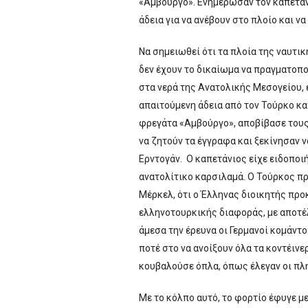
«Αμβούργο». Ενημέρωσαν τον καπετάνι
άδεια για να ανέβουν στο πλοίο και ν
Να σημειωθεί ότι τα πλοία της ναυτι
δεν έχουν το δικαίωμα να πραγματοπο
στα νερά της Ανατολικής Μεσογείου, ε
απαιτούμενη άδεια από τον Τούρκο κ
φρεγάτα «Αμβούργο», αποβίβασε τους
να ζητούν τα έγγραφα και ξεκίνησαν ν
Ερντογάν. Ο καπετάνιος είχε ειδοποιή
ανατολίτικο καρσιλαμά. Ο Τούρκος π
Μέρκελ, ότι ο Έλληνας διοικητής προκ
ελληνοτουρκικής διαφοράς, με αποτέ
άμεσα την έρευνα οι Γερμανοί κομάντο
ποτέ στο να ανοίξουν όλα τα κοντέινερ
κουβαλούσε όπλα, όπως έλεγαν οι πλη
Με το κόλπο αυτό, το φορτίο έφυγε με