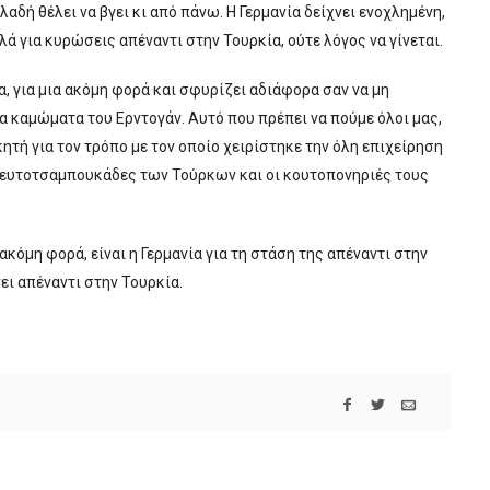
λαδή θέλει να βγει κι από πάνω. Η Γερμανία δείχνει ενοχλημένη,
λά για κυρώσεις απέναντι στην Τουρκία, ούτε λόγος να γίνεται.
α, για μια ακόμη φορά και σφυρίζει αδιάφορα σαν να μη
τα καμώματα του Ερντογάν. Αυτό που πρέπει να πούμε όλοι μας,
ητή για τον τρόπο με τον οποίο χειρίστηκε την όλη επιχείρηση
 ψευτοτσαμπουκάδες των Τούρκων και οι κουτοπονηριές τους
ακόμη φορά, είναι η Γερμανία για τη στάση της απέναντι στην
ει απέναντι στην Τουρκία.