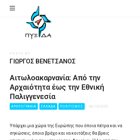
ΠΥΞΙΔΑ
–
Ινστιτούτο
Γεωπολιτικής,
Εθνικής
POSTS BY
Συγκρότησης
ΓΙΏΡΓΟΣ ΒΕΝΕΤΣΆΝΟΣ
&
Ανάπτυξης
Αιτωλοακαρνανία: Από την
(Ι.Γ.Ε.ΣΥ.Α.)
Αρχαιότητα έως την Εθνική
Παλιγγενεσία
ΑΡΘΡΟΓΡΑΦΙΑ
ΕΛΛΑΔΑ
ΠΟΛΙΤΙΣΜΟΣ
06/10/2020
Υπάρχει μια χώρα της Ευρώπης που όποια πέτρα και να
σηκώσεις, όποιο βράχο και να κοιτάξεις θα βρεις