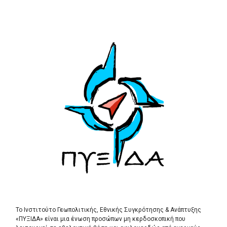
Το Ινστιτούτο Γεωπολιτικής, Εθνικής Συγκρότησης & Ανάπτυξης
«ΠΥΞΙΔΑ» είναι μια ένωση προσώπων μη κερδοσκοπική που