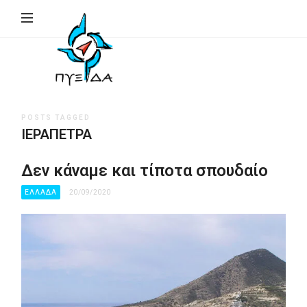
ΠΥΞΙΔΑ
–
Ινστιτούτο
Γεωπολιτικής,
Εθνικής
POSTS TAGGED
Συγκρότησης
ΙΕΡΆΠΕΤΡΑ
&
Ανάπτυξης
Δεν κάναμε και τίποτα σπουδαίο
(Ι.Γ.Ε.ΣΥ.Α.)
ΕΛΛΑΔΑ
20/09/2020