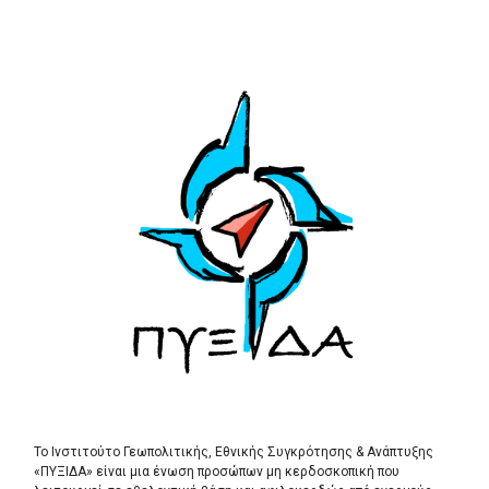
Το Ινστιτούτο Γεωπολιτικής, Εθνικής Συγκρότησης & Ανάπτυξης
«ΠΥΞΙΔΑ» είναι μια ένωση προσώπων μη κερδοσκοπική που