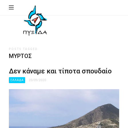
ΠΥΞΙΔΑ
–
Ινστιτούτο
Γεωπολιτικής,
Εθνικής
POSTS TAGGED
Συγκρότησης
ΜΎΡΤΟΣ
&
Ανάπτυξης
Δεν κάναμε και τίποτα σπουδαίο
(Ι.Γ.Ε.ΣΥ.Α.)
ΕΛΛΑΔΑ
20/09/2020