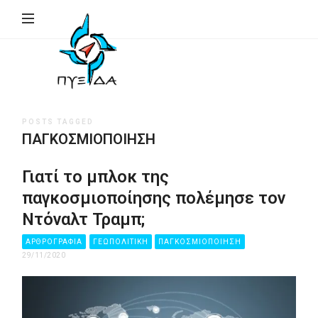
ΠΥΞΙΔΑ
–
Ινστιτούτο
Γεωπολιτικής,
Εθνικής
POSTS TAGGED
Συγκρότησης
ΠΑΓΚΟΣΜΙΟΠΟΊΗΣΗ
&
Ανάπτυξης
Γιατί το μπλοκ της
(Ι.Γ.Ε.ΣΥ.Α.)
παγκοσμιοποίησης πολέμησε τον
Ντόναλτ Τραμπ;
ΑΡΘΡΟΓΡΑΦΙΑ
ΓΕΩΠΟΛΙΤΙΚΗ
ΠΑΓΚΟΣΜΙΟΠΟΊΗΣΗ
29/11/2020