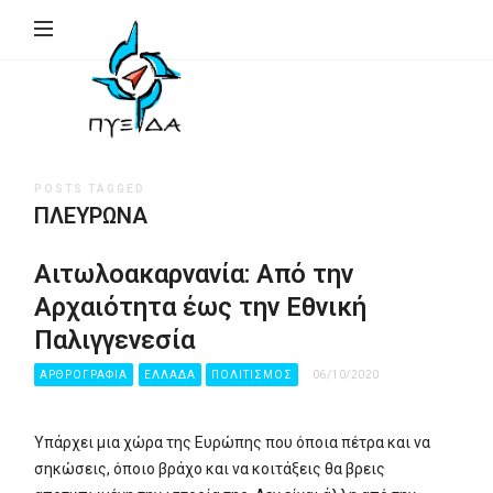
ΠΥΞΙΔΑ
–
Ινστιτούτο
Γεωπολιτικής,
Εθνικής
POSTS TAGGED
Συγκρότησης
ΠΛΕΥΡΏΝΑ
&
Ανάπτυξης
Αιτωλοακαρνανία: Από την
(Ι.Γ.Ε.ΣΥ.Α.)
Αρχαιότητα έως την Εθνική
Παλιγγενεσία
ΑΡΘΡΟΓΡΑΦΙΑ
ΕΛΛΑΔΑ
ΠΟΛΙΤΙΣΜΟΣ
06/10/2020
Υπάρχει μια χώρα της Ευρώπης που όποια πέτρα και να
σηκώσεις, όποιο βράχο και να κοιτάξεις θα βρεις