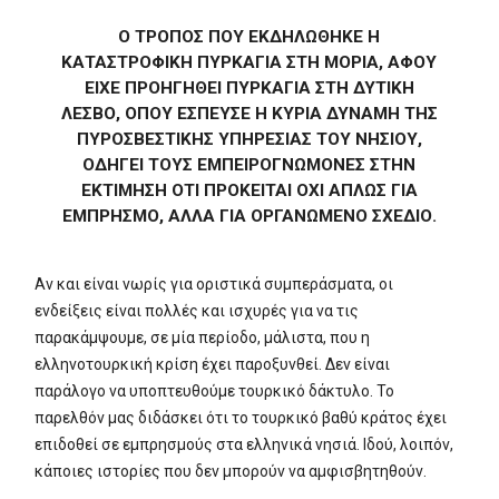
Ο ΤΡΌΠΟΣ ΠΟΥ ΕΚΔΗΛΏΘΗΚΕ Η
ΚΑΤΑΣΤΡΟΦΙΚΉ ΠΥΡΚΑΓΙΆ ΣΤΗ ΜΌΡΙΑ, ΑΦΟΎ
ΕΊΧΕ ΠΡΟΗΓΗΘΕΊ ΠΥΡΚΑΓΙΆ ΣΤΗ ΔΥΤΙΚΉ
ΛΈΣΒΟ, ΌΠΟΥ ΈΣΠΕΥΣΕ Η ΚΎΡΙΑ ΔΎΝΑΜΗ ΤΗΣ
ΠΥΡΟΣΒΕΣΤΙΚΉΣ ΥΠΗΡΕΣΊΑΣ ΤΟΥ ΝΗΣΙΟΎ,
ΟΔΗΓΕΊ ΤΟΥΣ ΕΜΠΕΙΡΟΓΝΏΜΟΝΕΣ ΣΤΗΝ
ΕΚΤΊΜΗΣΗ ΌΤΙ ΠΡΌΚΕΙΤΑΙ ΌΧΙ ΑΠΛΏΣ ΓΙΑ
ΕΜΠΡΗΣΜΌ, ΑΛΛΆ ΓΙΑ ΟΡΓΑΝΩΜΈΝΟ ΣΧΈΔΙΟ.
Αν και είναι νωρίς για οριστικά συμπεράσματα, οι
ενδείξεις είναι πολλές και ισχυρές για να τις
παρακάμψουμε, σε μία περίοδο, μάλιστα, που η
ελληνοτουρκική κρίση έχει παροξυνθεί. Δεν είναι
παράλογο να υποπτευθούμε τουρκικό δάκτυλο. Το
παρελθόν μας διδάσκει ότι το τουρκικό βαθύ κράτος έχει
επιδοθεί σε εμπρησμούς στα ελληνικά νησιά. Ιδού, λοιπόν,
κάποιες ιστορίες που δεν μπορούν να αμφισβητηθούν.