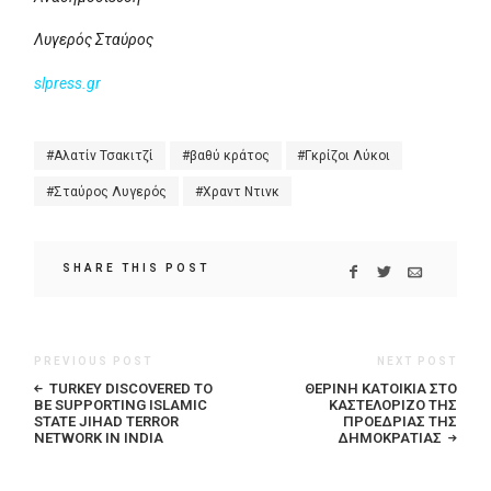
Λυγερός Σταύρος
slpress.gr
Αλατίν Τσακιτζί
βαθύ κράτος
Γκρίζοι Λύκοι
Σταύρος Λυγερός
Χραντ Ντινκ
SHARE THIS POST
PREVIOUS POST
NEXT POST
TURKEY DISCOVERED TO
ΘΕΡΙΝΉ ΚΑΤΟΙΚΊΑ ΣΤΟ
BE SUPPORTING ISLAMIC
ΚΑΣΤΕΛΌΡΙΖΟ ΤΗΣ
STATE JIHAD TERROR
ΠΡΟΕΔΡΊΑΣ ΤΗΣ
NETWORK IN INDIA
ΔΗΜΟΚΡΑΤΊΑΣ