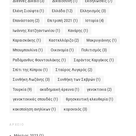
Διεθνές Δίκαιο
(3)
Δικαιοσύνη
(1)
Εκδηλώσεις
(7)
Ελένη Σιούφτα
(1)
Ελλάδα
(12)
Ελληνισμός
(3)
Επανάσταση
(2)
Επιτροπή 2021
(1)
Ιστορία
(4)
Ιωάννης Χατζηαντωνίου
(1)
Κανάρης
(1)
Καραισκάκης
(1)
Καστελλόριζο
(2)
Μακρυγιάννης
(1)
Μπουμπουλίνα
(1)
Οικονομία
(1)
Πολιτισμός
(3)
Ραδάμανθυς Φουντουλάκης
(1)
Σαράντος Καργάκος
(1)
Σπίτι της Κύπρου
(1)
Σταύρος Λυγερός
(2)
Συνθήκη Λωζάνης
(3)
Συνθήκη των Σεβρών
(1)
Τουρκία
(9)
ακαδημαική έρευνα
(1)
γενοκτονια
(2)
γενοκτονικές σπουδές
(1)
θρησκευτική ελευθερία
(1)
κακοποίηση ανηλίκων
(1)
κορονοιός
(3)
ΑΡΧΕΙΟ
Μάρτιος 2023
(1)