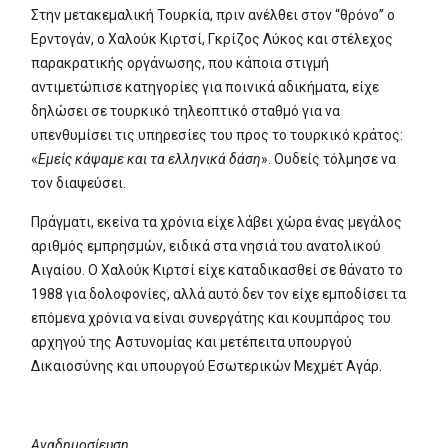
Στην μετακεμαλική Τουρκία, πριν ανέλθει στον “θρόνο” ο
Ερντογάν, ο Χαλούκ Κιρτσί, Γκρίζος Λύκος και στέλεχος
παρακρατικής οργάνωσης, που κάποια στιγμή
αντιμετώπισε κατηγορίες για ποινικά αδικήματα, είχε
δηλώσει σε τουρκικό τηλεοπτικό σταθμό για να
υπενθυμίσει τις υπηρεσίες του προς το τουρκικό κράτος:
«
Εμείς κάψαμε και τα ελληνικά δάση
». Ουδείς τόλμησε να
τον διαψεύσει.
Πράγματι, εκείνα τα χρόνια είχε λάβει χώρα ένας μεγάλος
αριθμός εμπρησμών, ειδικά στα νησιά του ανατολικού
Αιγαίου. Ο Χαλούκ Κιρτσί είχε καταδικασθεί σε θάνατο το
1988 για δολοφονίες, αλλά αυτό δεν τον είχε εμποδίσει τα
επόμενα χρόνια να είναι συνεργάτης και κουμπάρος του
αρχηγού της Αστυνομίας και μετέπειτα υπουργού
Δικαιοσύνης και υπουργού Εσωτερικών Μεχμέτ Αγάρ.
Αναδημοσίευση